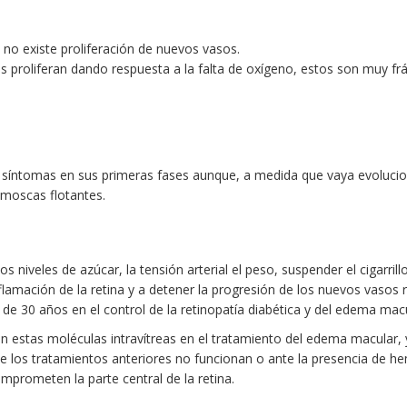
e no existe proliferación de nuevos vasos.
os proliferan dando respuesta a la falta de oxígeno, estos son muy frá
a síntomas en sus primeras fases aunque, a medida que vaya evolucio
o moscas flotantes.
 niveles de azúcar, la tensión arterial el peso, suspender el cigarrillo
flamación de la retina y a detener la progresión de los nuevos vasos r
e 30 años en el control de la retinopatía diabética y del edema macula
zan estas moléculas intravítreas en el tratamiento del edema macular
que los tratamientos anteriores no funcionan o ante la presencia de h
mprometen la parte central de la retina.