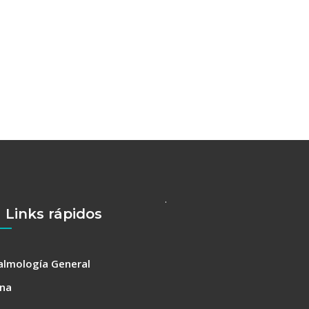
.
Links rápidos
almología General
ina